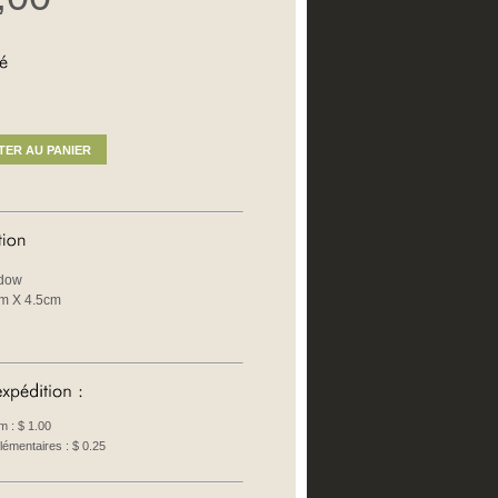
dow
m X 4.5cm
em :
$ 1.00
lémentaires :
$ 0.25