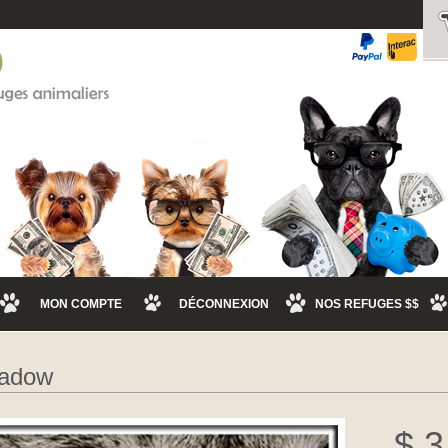
MON COMPTE
DÉCONNEXION
NOS REFUGES $$
adow
$ 3