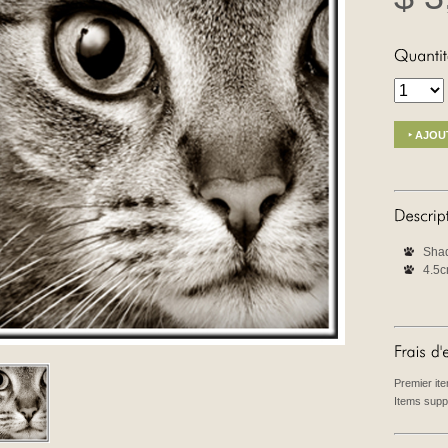
Sha
4.5c
Premier it
Items supp