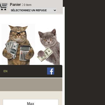
Panier
:
0 item
EN
Max