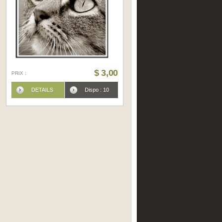
$ 3,00
PRIX :
DETAILS
Dispo : 10