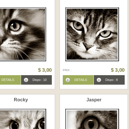
$ 3,00
$ 3,00
PRIX :
DETAILS
Dispo : 10
DETAILS
Dispo : 8
Rocky
Jasper